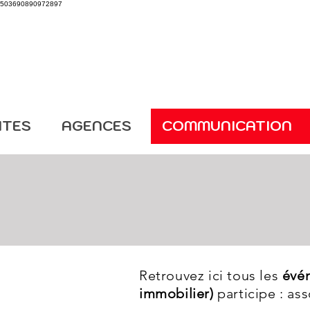
503690890972897
ITES
AGENCES
COMMUNICATION
Retrouvez ici tous les
évé
immobilier)
participe : as