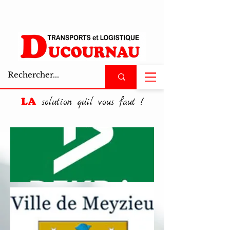
503690890972897
LA
solution qu'il vous faut !