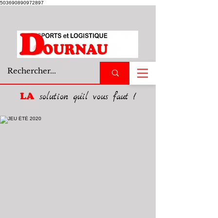
503690890972897
LA
solution qu'il vous faut !